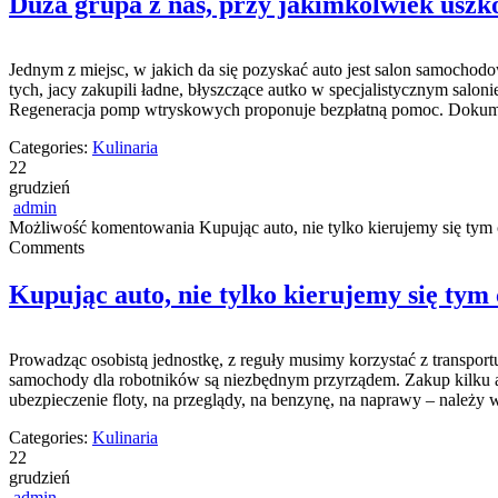
Duża grupa z nas, przy jakimkolwiek uszk
Jednym z miejsc, w jakich da się pozyskać auto jest salon samocho
tych, jacy zakupili ładne, błyszczące autko w specjalistycznym sa
Regeneracja pomp wtryskowych proponuje bezpłatną pomoc. Dokume
Categories:
Kulinaria
22
grudzień
admin
Możliwość komentowania
Kupując auto, nie tylko kierujemy się tym 
Comments
Kupując auto, nie tylko kierujemy się tym 
Prowadząc osobistą jednostkę, z reguły musimy korzystać z transpor
samochody dla robotników są niezbędnym przyrządem. Zakup kilku au
ubezpieczenie floty, na przeglądy, na benzynę, na naprawy – należy
Categories:
Kulinaria
22
grudzień
admin