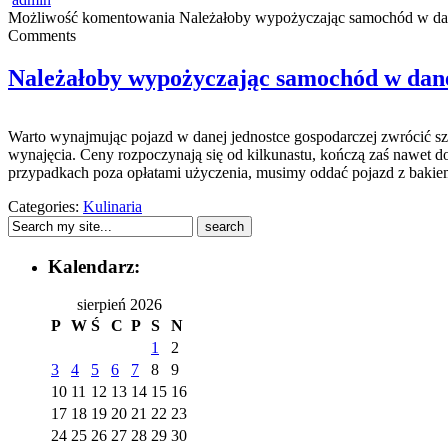
Możliwość komentowania
Należałoby wypożyczając samochód w dan
Comments
Należałoby wypożyczając samochód w dane
Warto wynajmując pojazd w danej jednostce gospodarczej zwrócić s
wynajęcia. Ceny rozpoczynają się od kilkunastu, kończą zaś nawet d
przypadkach poza opłatami użyczenia, musimy oddać pojazd z bakiem
Categories:
Kulinaria
Kalendarz:
sierpień 2026
P
W
Ś
C
P
S
N
1
2
3
4
5
6
7
8
9
10
11
12
13
14
15
16
17
18
19
20
21
22
23
24
25
26
27
28
29
30