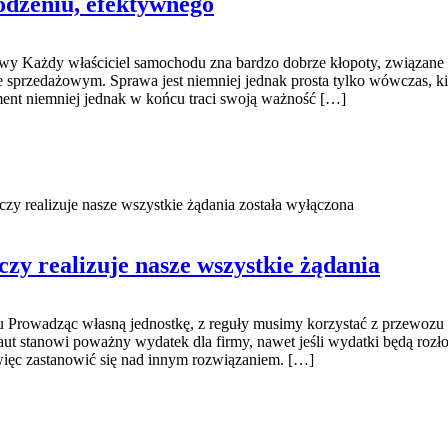
odzeniu, efektywnego
dowy Każdy właściciel samochodu zna bardzo dobrze kłopoty, związane
lonie sprzedażowym. Sprawa jest niemniej jednak prosta tylko wówcza
nt niemniej jednak w końcu traci swoją ważność […]
czy realizuje nasze wszystkie żądania
została wyłączona
czy realizuje nasze wszystkie żądania
tu Prowadząc własną jednostkę, z reguły musimy korzystać z przewozu 
t stanowi poważny wydatek dla firmy, nawet jeśli wydatki będą rozł
 więc zastanowić się nad innym rozwiązaniem. […]